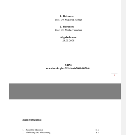
1.  Betreuer: 
Prof. Dr. Manfred Köhler 
2.  Betreuer: 
Prof. Dr. Micha Teuscher 
Abgabedatum: 
28.05.2008 
URN: 
urn:nbn:de:gbv:519-th
esis2008-0028-6 
စ

Inhaltsverzeichnis
1.Zusammenfassung        S. 3 
2.   Einleitung            und            Zielsetzung                                                                                    S.            5            