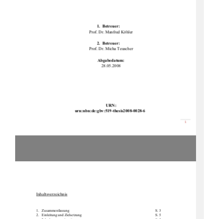
1.  Betreuer: 
Prof. Dr. Manfred Köhler 
2.  Betreuer: 
Prof. Dr. Micha Teuscher 
Abgabedatum: 
28.05.2008 
URN: 
urn:nbn:de:gbv:519-th
esis2008-0028-6 
စ

Inhaltsverzeichnis
1.Zusammenfassung        S. 3 
2.   Einleitung            und            Zielsetzung                                                                                    S.            5            