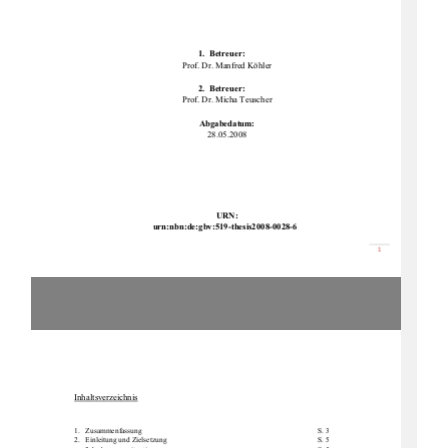
1.  Betreuer: 
Prof. Dr. Manfred Köhler 
2.  Betreuer: 
Prof. Dr. Micha Teuscher 
Abgabedatum: 
28.05.2008 
URN: 
urn:nbn:de:gbv:519-th
esis2008-0028-6 
စ

Inhaltsverzeichnis
1.Zusammenfassung        S. 3 
2.   Einleitung            und            Zielsetzung                                                                                    S.            5            