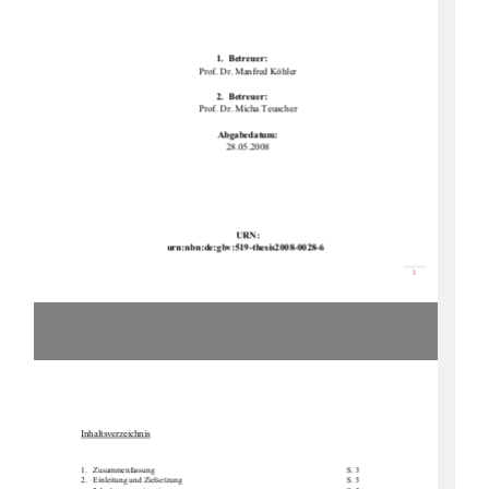
1.  Betreuer: 
Prof. Dr. Manfred Köhler 
2.  Betreuer: 
Prof. Dr. Micha Teuscher 
Abgabedatum: 
28.05.2008 
URN: 
urn:nbn:de:gbv:519-th
esis2008-0028-6 
စ

Inhaltsverzeichnis
1.Zusammenfassung        S. 3 
2.   Einleitung            und            Zielsetzung                                                                                    S.            5            