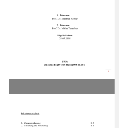
1.  Betreuer: 
Prof. Dr. Manfred Köhler 
2.  Betreuer: 
Prof. Dr. Micha Teuscher 
Abgabedatum: 
28.05.2008 
URN: 
urn:nbn:de:gbv:519-th
esis2008-0028-6 
စ

Inhaltsverzeichnis
1.Zusammenfassung        S. 3 
2.   Einleitung            und            Zielsetzung                                                                                    S.            5            