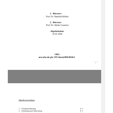
1.  Betreuer: 
Prof. Dr. Manfred Köhler 
2.  Betreuer: 
Prof. Dr. Micha Teuscher 
Abgabedatum: 
28.05.2008 
URN: 
urn:nbn:de:gbv:519-th
esis2008-0028-6 
စ

Inhaltsverzeichnis
1.Zusammenfassung        S. 3 
2.   Einleitung            und            Zielsetzung                                                                                    S.            5            