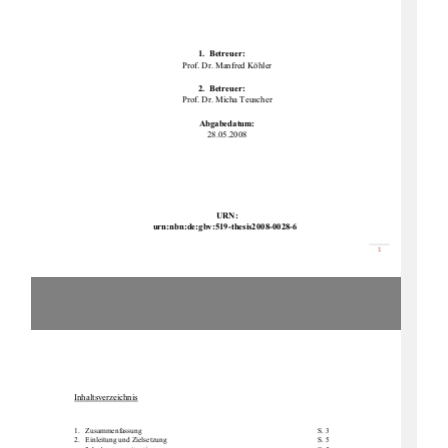
1.  Betreuer: 
Prof. Dr. Manfred Köhler 
2.  Betreuer: 
Prof. Dr. Micha Teuscher 
Abgabedatum: 
28.05.2008 
URN: 
urn:nbn:de:gbv:519-th
esis2008-0028-6 
စ

Inhaltsverzeichnis
1.Zusammenfassung        S. 3 
2.   Einleitung            und            Zielsetzung                                                                                    S.            5            