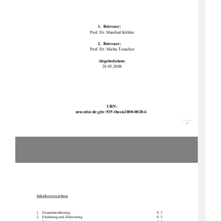
1.  Betreuer: 
Prof. Dr. Manfred Köhler 
2.  Betreuer: 
Prof. Dr. Micha Teuscher 
Abgabedatum: 
28.05.2008 
URN: 
urn:nbn:de:gbv:519-th
esis2008-0028-6 
စ

Inhaltsverzeichnis
1.Zusammenfassung        S. 3 
2.   Einleitung            und            Zielsetzung                                                                                    S.            5            