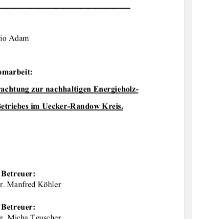
________________________________
io Adam 
omarbeit: 
rac
htung zur nachhaltigen Energieholz-
Be
triebes im Uecker-Randow Kreis.
  Betreuer: 
Dr. Manfred Köhler 
  Betreuer: 
Dr. Micha Teuscher 