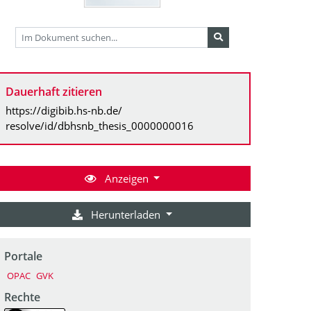
Dauerhaft zitieren
https://digibib.hs-nb.de/
resolve/id/dbhsnb_thesis_0000000016
Anzeigen
Herunterladen
Portale
OPAC
GVK
Rechte