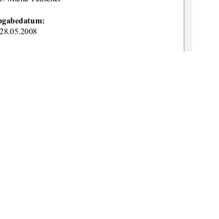
bgabedatum: 
28.05.2008 
URN: 
v:519-th
esis2008-0028-6 
စ
1
0 °