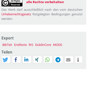
alle Rechte vorbehalten
Das Werk darf ausschließlich nach den vom deutschen
Urheberrechtsgesetz
festgelegten Bedingungen genutzt
werden.
Export
BibTeX
EndNote
RIS
DublinCore
MODS
Teilen
tweet
teilen
mitteilen
teilen
teilen
teilen
mail