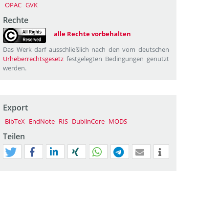
OPAC
GVK
Rechte
alle Rechte vorbehalten
Das Werk darf ausschließlich nach den vom deutschen
Urheberrechtsgesetz
festgelegten Bedingungen genutzt
werden.
Export
BibTeX
EndNote
RIS
DublinCore
MODS
Teilen
tweet
teilen
mitteilen
teilen
teilen
teilen
mail