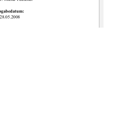
bgabedatum: 
28.05.2008 
URN: 
v:519-th
esis2008-0028-6 
စ
1
0 °