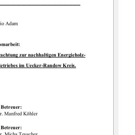
________________________________
io Adam 
omarbeit: 
rac
htung zur nachhaltigen Energieholz-
Be
triebes im Uecker-Randow Kreis.
  Betreuer: 
Dr. Manfred Köhler 
  Betreuer: 
Dr. Micha Teuscher 