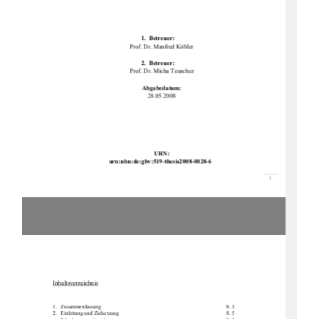
1.  Betreuer: 
Prof. Dr. Manfred Köhler 
2.  Betreuer: 
Prof. Dr. Micha Teuscher 
Abgabedatum: 
28.05.2008 
URN: 
urn:nbn:de:gbv:519-th
esis2008-0028-6 
စ

Inhaltsverzeichnis
1.Zusammenfassung        S. 3 
2.   Einleitung            und            Zielsetzung                                                                                    S.            5            