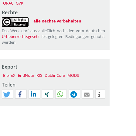
OPAC
GVK
Rechte
alle Rechte vorbehalten
Das Werk darf ausschließlich nach den vom deutschen
Urheberrechtsgesetz
festgelegten Bedingungen genutzt
werden.
Export
BibTeX
EndNote
RIS
DublinCore
MODS
Teilen
tweet
teilen
mitteilen
teilen
teilen
teilen
mail