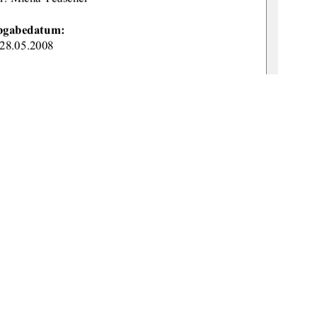
bgabedatum: 
28.05.2008 
URN: 
v:519-th
esis2008-0028-6 
စ
1
0 °