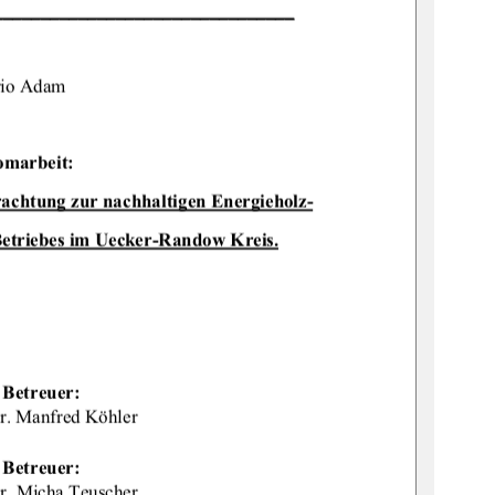
________________________________
io Adam 
omarbeit: 
rac
htung zur nachhaltigen Energieholz-
Be
triebes im Uecker-Randow Kreis.
  Betreuer: 
Dr. Manfred Köhler 
  Betreuer: 
Dr. Micha Teuscher 