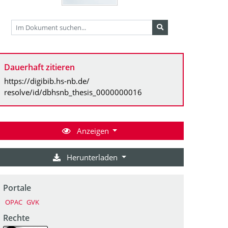
Dauerhaft zitieren
https://digibib.hs-nb.de/
resolve/id/dbhsnb_thesis_0000000016
Anzeigen
Herunterladen
Portale
OPAC
GVK
Rechte