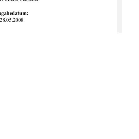
bgabedatum: 
28.05.2008 
URN: 
v:519-th
esis2008-0028-6 
စ
1
0 °