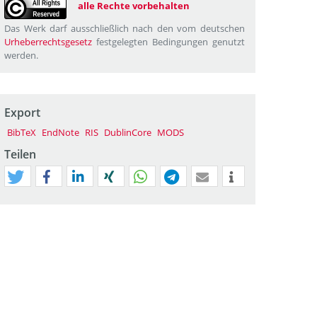
alle Rechte vorbehalten
Das Werk darf ausschließlich nach den vom deutschen
Urheberrechtsgesetz
festgelegten Bedingungen genutzt
werden.
Export
BibTeX
EndNote
RIS
DublinCore
MODS
Teilen
tweet
teilen
mitteilen
teilen
teilen
teilen
mail