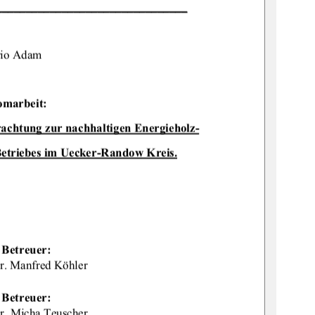
________________________________
io Adam 
omarbeit: 
rac
htung zur nachhaltigen Energieholz-
Be
triebes im Uecker-Randow Kreis.
  Betreuer: 
Dr. Manfred Köhler 
  Betreuer: 
Dr. Micha Teuscher 