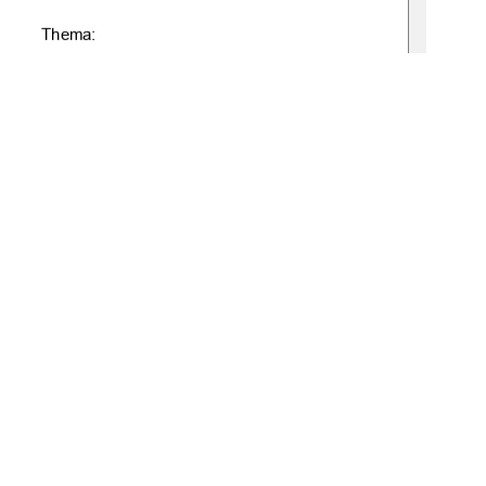
Thema: 
t-Syndrom in der Heimerziehu
ng-            
n auf die Arbeit und Präventivmaßnahmen 
e:gbv:519-t
hesis 2008-0169-3 
1
0 °