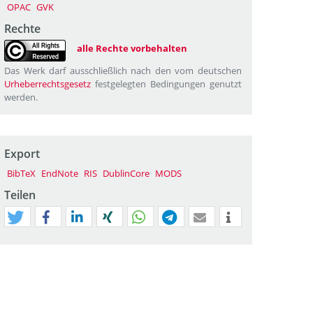
OPAC
GVK
Rechte
alle Rechte vorbehalten
Das Werk darf ausschließlich nach den vom deutschen
Urheberrechtsgesetz
festgelegten Bedingungen genutzt
werden.
Export
BibTeX
EndNote
RIS
DublinCore
MODS
Teilen
tweet
teilen
mitteilen
teilen
teilen
teilen
mail