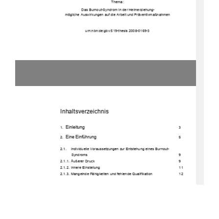
Thema: 
 Das Burnout-Syndrom in der Heimerziehu
ng-            
mögliche Auswirkungen auf die Arbeit und Präventivmaßnahmen 
urn:nbn:de:gbv:519-t
hesis 2008-0169-3 
Inhaltsverzeichnis 
Einleitung         
1. 
3 
Eine         Einführung                                                                        
2. 
5 
2.1.    Individuelle    Voraussetz
ungen zur Entstehung eines Burnout-
Syndroms         9 
2.1.1.           Äußerer           Druck                                                                                        9           
2.1.2.           Innere           Einstellung                                                                                        11           
2.1.3.  Mangelnde Fähigkeiten und 
fehlende           Qualifikation                                 12           
3.         Theoretische         Ansätze                                                               
13
3.1.           Der           individuenzentrierte           Ansatz                                                                  13           
3.2.    Der arbeits- und organisationsbezogene Ansatz 
15 
3.3.    Der soziologisch-sozialwissenschaftliche Ansatz 
18 