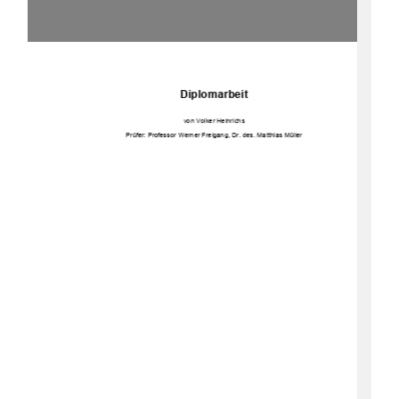
Diplomarbeit 
von Volker Heinrichs 
Prüfer: Professor Werner Fr
eigang, Dr. des. Matthias Müller 