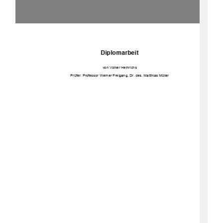
Diplomarbeit 
von Volker Heinrichs 
Prüfer: Professor Werner Fr
eigang, Dr. des. Matthias Müller 