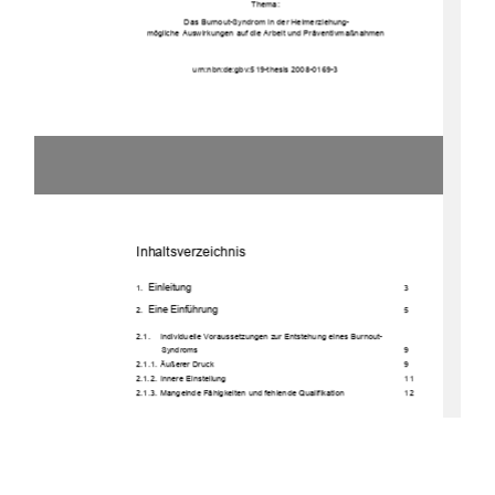
Thema: 
 Das Burnout-Syndrom in der Heimerziehu
ng-            
mögliche Auswirkungen auf die Arbeit und Präventivmaßnahmen 
urn:nbn:de:gbv:519-t
hesis 2008-0169-3 
Inhaltsverzeichnis 
Einleitung         
1. 
3 
Eine         Einführung                                                                        
2. 
5 
2.1.    Individuelle    Voraussetz
ungen zur Entstehung eines Burnout-
Syndroms         9 
2.1.1.           Äußerer           Druck                                                                                        9           
2.1.2.           Innere           Einstellung                                                                                        11           
2.1.3.  Mangelnde Fähigkeiten und 
fehlende           Qualifikation                                 12           
3.         Theoretische         Ansätze                                                               
13
3.1.           Der           individuenzentrierte           Ansatz                                                                  13           
3.2.    Der arbeits- und organisationsbezogene Ansatz 
15 
3.3.    Der soziologisch-sozialwissenschaftliche Ansatz 
18 