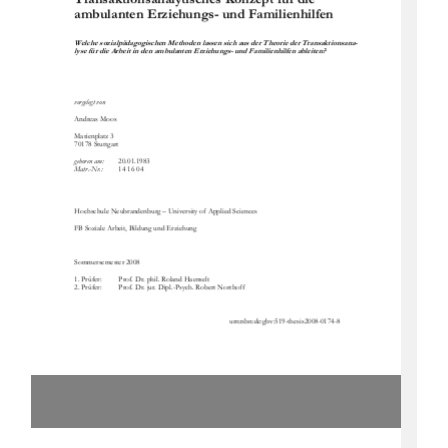
!"##$%# &!


'( $$ 
#  %
 " !"#
#$%# &!")





	


	

	






   
	

    




 	 !""#$
%	&'	

()"*)+ 



,,	,	

-.'/    -'0 1	
-.'/    -'0203-	& 1"! ''









/"//"%
/43 		33

