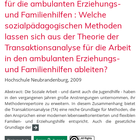
für die ambulanten Erziehungs-
und Familienhilfen : Welche
sozialpädagogischen Methoden
lassen sich aus der Theorie der
Transaktionsanalyse für die Arbeit
in den ambulanten Erziehungs-
und Familienhilfen ableiten?
Hochschule Neubrandenburg, 2009
Abstract:
Die Soziale Arbeit - und damit auch die Jugendhilfe - haben
in den vergangenen Jahren große Anstrengungen unternommen, ihr
Methodenrepertoire zu erweitern. In diesem Zusammenhang bietet
die Transaktionsanalyse (TA) eine reiche Grundlage für Methoden, die
den Ansprüchen einer modernen lebensweltorientierten und flexiblen
Familien- und Erziehungshilfe entspricht. Auch die gesetzliche
Grundlage der