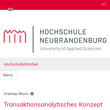
zum Inhalt springen
Hochschulbibliothek
Menü
Andreas Moos
Transaktionsanalytisches Konzept