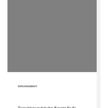

	











 