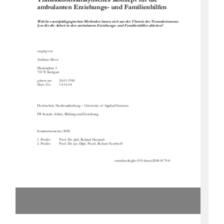
!"##$%# &!


'( $$ 
#  %
 " !"#
#$%# &!")





	


	

	






   
	

    




 	 !""#$
%	&'	

()"*)+ 



,,	,	

-.'/    -'0 1	
-.'/    -'0203-	& 1"! ''









/"//"%
/43 		33

