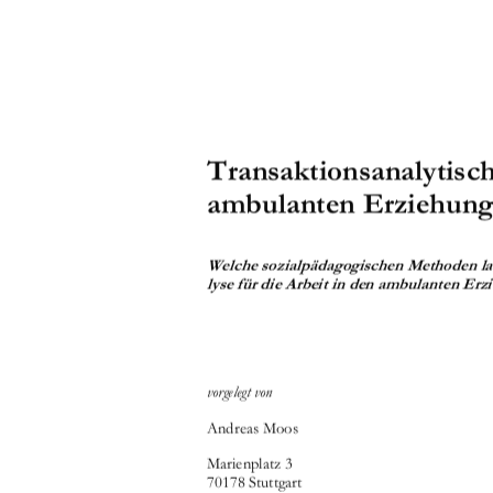











'( $$
 " !"#





	


	

	


