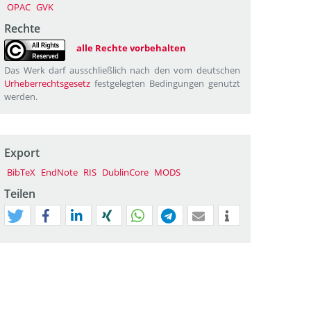
OPAC
GVK
Rechte
alle Rechte vorbehalten
Das Werk darf ausschließlich nach den vom deutschen
Urheberrechtsgesetz
festgelegten Bedingungen genutzt
werden.
Export
BibTeX
EndNote
RIS
DublinCore
MODS
Teilen
tweet
teilen
mitteilen
teilen
teilen
teilen
mail