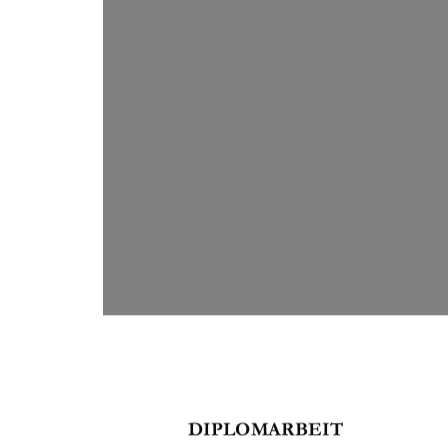

	

