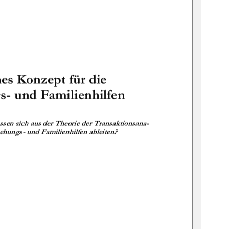
 
!"##$%# &!
 
#  %
#$%# &!")