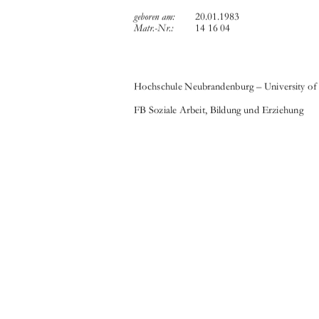



   
	

    




 	 !""#$

()"*)+ 



,,	,	

-.'/   
-.'/   









