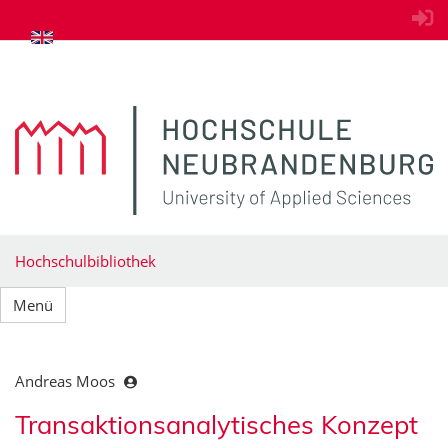
zum Inhalt springen
Hochschulbibliothek
Menü
Andreas Moos
Transaktionsanalytisches Konzept