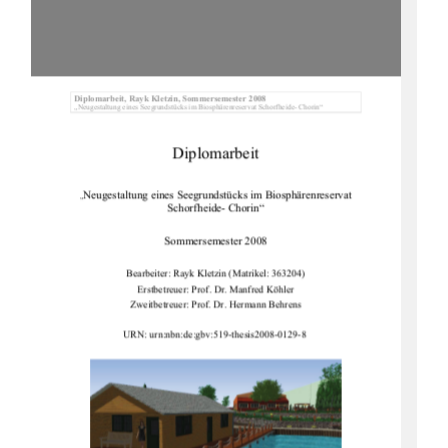
Diplomarbeit, Rayk Kletz
in, Sommersemester 2008 
„Neugestaltung eines Seegrundstücks im 
Biosphärenreservat Schorfheide- Chorin“ 
Diplomarbeit 
Neugestaltung eines Seegrunds
tücks im Biosphärenreservat 
„
Schorfheide- Chorin“ 
Sommersemester 2008 
Bearbeiter: Rayk Kletzin (Matrikel: 363204) 
Erstbetreuer: Prof. Dr. Manfred Köhler 
Zweitbetreuer: Prof. Dr. Hermann Behrens 
URN: urn:nbn:de:gbv:519-thesis2008-0129-8 