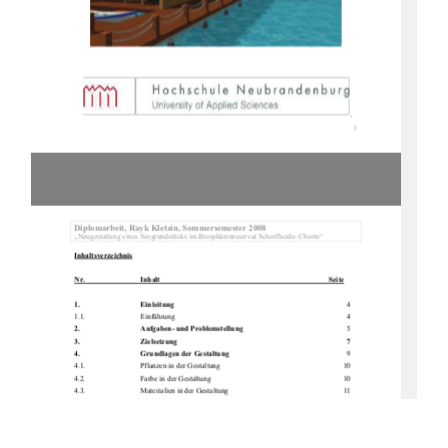
1
Diplomarbeit, Rayk Kletzi
n, Sommersemester 2008 
Biosphärenreservat Schorfheide- Chorin“ 
Inhaltsverzeichnis
Nr.        
Inhalt   
      Seite
1.      Einleitung        
    4
1.1. 
Einführung      
    4 
2.                                    Aufgaben-            und            Problemstellung                                                            
    5
3.   Zielsetzung      
7 
4.                                    Grundlagen            der            Gestaltung                                                                        
    9 
4.1.                                    Pflanzen            in            der            Gestaltung                                                                                                10            
4.2.                                    Farbe            in            der            Gestaltung                                                                                                10            
4.3.                                    Materialien            in            der            Gestaltung                                                                                                11            
4.4.   Effizienz          11 
4.5.   Nutzen           12 
5.   Bestandsaufnahme         
12
5.1.                                    Bewertung            des            Bestandes                                                                                                15            