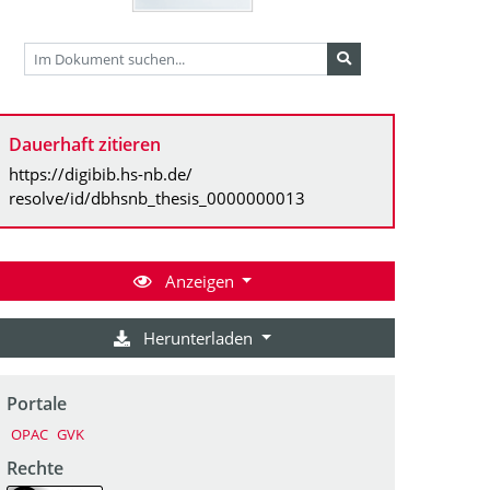
Dauerhaft zitieren
https://digibib.hs-nb.de/
resolve/id/dbhsnb_thesis_0000000013
Anzeigen
Herunterladen
Portale
OPAC
GVK
Rechte