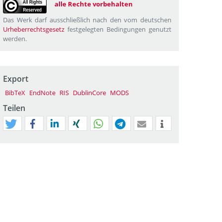
alle Rechte vorbehalten
Das Werk darf ausschließlich nach den vom deutschen
Urheberrechtsgesetz
festgelegten Bedingungen genutzt
werden.
Export
BibTeX
EndNote
RIS
DublinCore
MODS
Teilen
tweet
teilen
mitteilen
teilen
teilen
teilen
mail