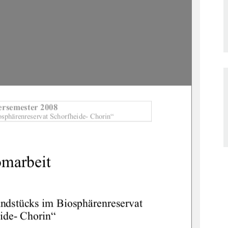
rsemester 2008 
osphärenreservat Schorfheide- Chorin“ 
marbeit 
unds
tücks im Biosphärenreservat 
ide- Chorin“ 