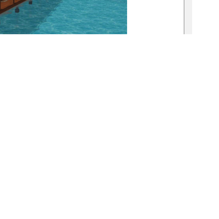
1
1
0 °