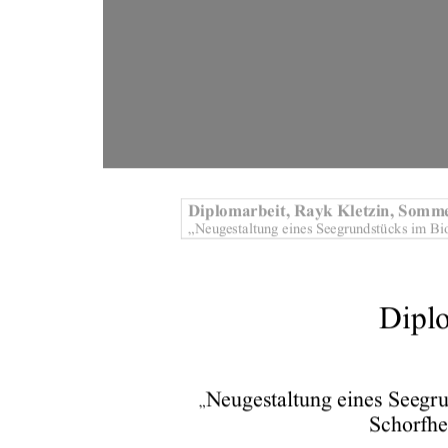
Diplomarbeit, Rayk Kletz
in, Somme
„Neugestaltung eines Seegrundstücks im 
Bi
Diplo
Neugestaltung eines Seegr
„
Schorfhe