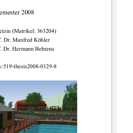
mester 2008 
etzin (Matrikel: 363204) 
f. Dr. Manfred Köhler 
f. Dr. Hermann Behrens 
:519-thesis2008-0129-8 