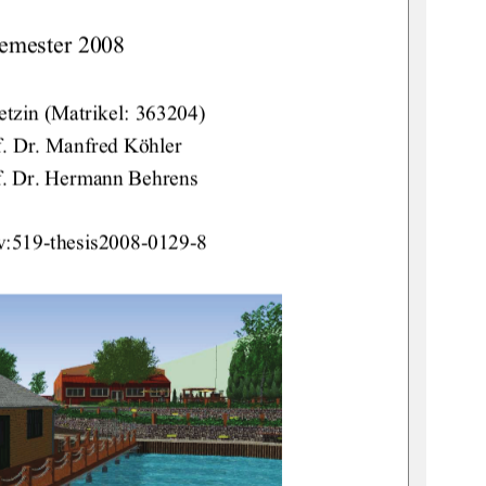
mester 2008 
etzin (Matrikel: 363204) 
f. Dr. Manfred Köhler 
f. Dr. Hermann Behrens 
:519-thesis2008-0129-8 