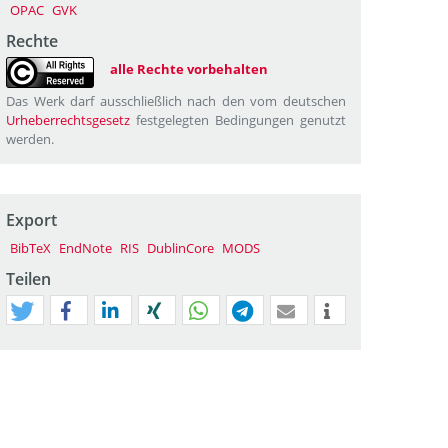
OPAC
GVK
Rechte
alle Rechte vorbehalten
Das Werk darf ausschließlich nach den vom deutschen
Urheberrechtsgesetz
festgelegten Bedingungen genutzt
werden.
Export
BibTeX
EndNote
RIS
DublinCore
MODS
Teilen
tweet
teilen
mitteilen
teilen
teilen
teilen
mail