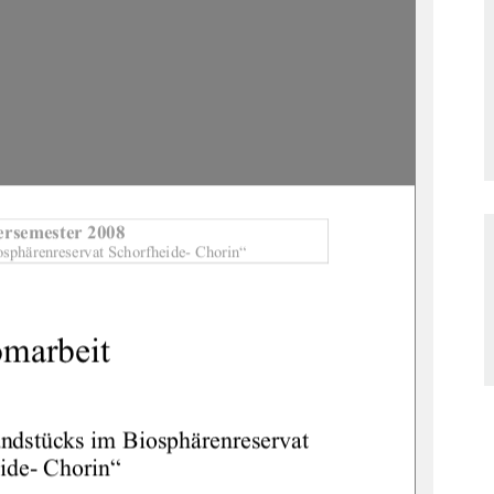
rsemester 2008 
osphärenreservat Schorfheide- Chorin“ 
marbeit 
unds
tücks im Biosphärenreservat 
ide- Chorin“ 