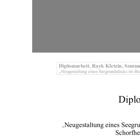
Diplomarbeit, Rayk Kletz
in, Somme
„Neugestaltung eines Seegrundstücks im 
Bi
Diplo
Neugestaltung eines Seegr
„
Schorfhe