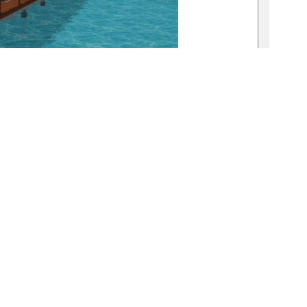
1
1
0 °