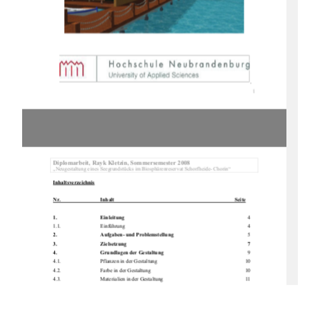
1
Diplomarbeit, Rayk Kletzi
n, Sommersemester 2008 
Biosphärenreservat Schorfheide- Chorin“ 
Inhaltsverzeichnis
Nr.        
Inhalt   
      Seite
1.      Einleitung        
    4
1.1. 
Einführung      
    4 
2.                                    Aufgaben-            und            Problemstellung                                                            
    5
3.   Zielsetzung      
7 
4.                                    Grundlagen            der            Gestaltung                                                                        
    9 
4.1.                                    Pflanzen            in            der            Gestaltung                                                                                                10            
4.2.                                    Farbe            in            der            Gestaltung                                                                                                10            
4.3.                                    Materialien            in            der            Gestaltung                                                                                                11            
4.4.   Effizienz          11 
4.5.   Nutzen           12 
5.   Bestandsaufnahme         
12
5.1.                                    Bewertung            des            Bestandes                                                                                                15            