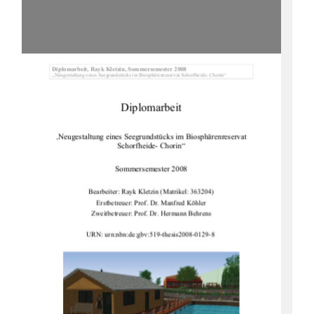
Diplomarbeit, Rayk Kletz
in, Sommersemester 2008 
„Neugestaltung eines Seegrundstücks im 
Biosphärenreservat Schorfheide- Chorin“ 
Diplomarbeit 
Neugestaltung eines Seegrunds
tücks im Biosphärenreservat 
„
Schorfheide- Chorin“ 
Sommersemester 2008 
Bearbeiter: Rayk Kletzin (Matrikel: 363204) 
Erstbetreuer: Prof. Dr. Manfred Köhler 
Zweitbetreuer: Prof. Dr. Hermann Behrens 
URN: urn:nbn:de:gbv:519-thesis2008-0129-8 