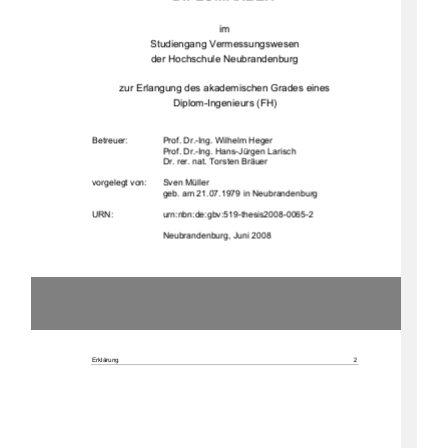
im  
Studiengang Vermessungswesen 
der Hochschule Neubrandenburg 
zur Erlangung des akademischen Grades eines  
Diplom-Ingenieurs (FH) 
Betreuer:  
Prof. Dr.-Ing. Wilhelm Heger 
Prof. Dr.-Ing. Hans-Jürgen Larisch 
Dr. rer. nat. Torsten Bräuer 
vorgelegt von: 
Sven Müller
geb. am 21.07.1979 in Neubrandenburg 
URN:                    urn:nbn:de:gbv:519-thesis2008-0065-2                    
                             Neubrandenburg,                             Juni                             2008                             
Erklärung 
2 
Erklärung 