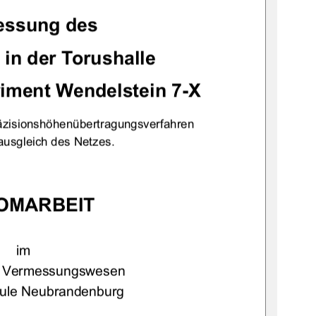
ssung des  
in der Torushalle 
iment Wendelstein 7-X 
äzisionshöhenübertragungsverfahren 
usgleich des Netzes. 
OMARBEIT
im  
g Vermessungswesen 
ule Neubrandenburg 