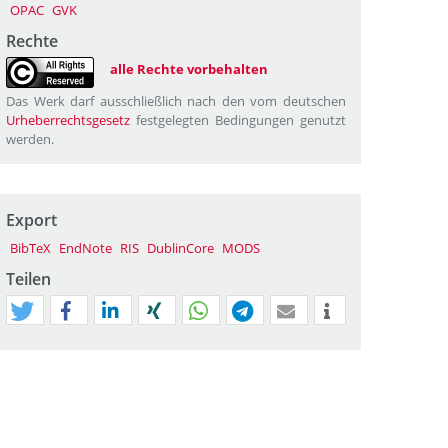
OPAC
GVK
Rechte
alle Rechte vorbehalten
Das Werk darf ausschließlich nach den vom deutschen
Urheberrechtsgesetz
festgelegten Bedingungen genutzt
werden.
Export
BibTeX
EndNote
RIS
DublinCore
MODS
Teilen
tweet
teilen
mitteilen
teilen
teilen
teilen
mail