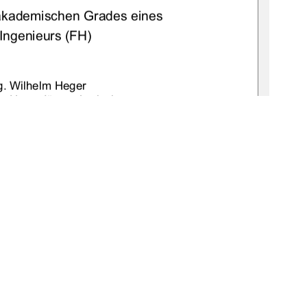
akademischen Grades eines  
Ingenieurs (FH) 
ng. Wilhelm Heger 
ng. Hans-Jürgen Larisch 
. Torsten Bräuer 
r
.07.1979 in Neubrandenburg 
:gbv:519-thesis2008-0065-2                    
         Juni                             2008                             