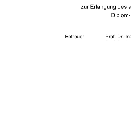
zur Erlangung des 
Diplom-
Betreuer:  
Prof. Dr.-I
Prof. Dr.-I
Dr. rer. nat
vorgelegt von: 
Sven Mülle
geb. am 21
URN:                    urn:nbn:de
                             Neubrandenburg,                    