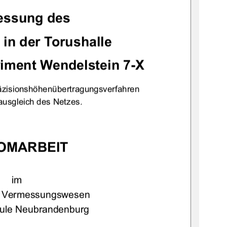
ssung des  
in der Torushalle 
iment Wendelstein 7-X 
äzisionshöhenübertragungsverfahren 
usgleich des Netzes. 
OMARBEIT
im  
g Vermessungswesen 
ule Neubrandenburg 