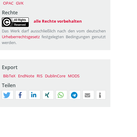
OPAC
GVK
Rechte
alle Rechte vorbehalten
Das Werk darf ausschließlich nach den vom deutschen
Urheberrechtsgesetz
festgelegten Bedingungen genutzt
werden.
Export
BibTeX
EndNote
RIS
DublinCore
MODS
Teilen
tweet
teilen
mitteilen
teilen
teilen
teilen
mail