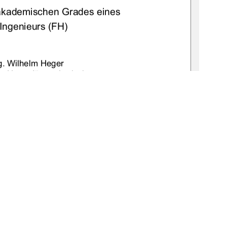
akademischen Grades eines  
Ingenieurs (FH) 
ng. Wilhelm Heger 
ng. Hans-Jürgen Larisch 
. Torsten Bräuer 
r
.07.1979 in Neubrandenburg 
:gbv:519-thesis2008-0065-2                    
         Juni                             2008                             