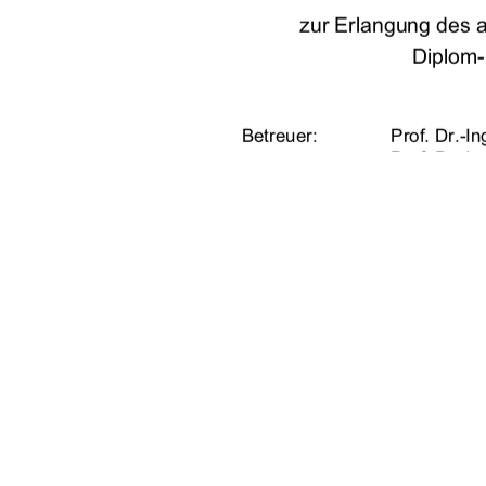
zur Erlangung des 
Diplom-
Betreuer:  
Prof. Dr.-I
Prof. Dr.-I
Dr. rer. nat
vorgelegt von: 
Sven Mülle
geb. am 21
URN:                    urn:nbn:de
                             Neubrandenburg,                    