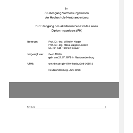
im  
Studiengang Vermessungswesen 
der Hochschule Neubrandenburg 
zur Erlangung des akademischen Grades eines  
Diplom-Ingenieurs (FH) 
Betreuer:  
Prof. Dr.-Ing. Wilhelm Heger 
Prof. Dr.-Ing. Hans-Jürgen Larisch 
Dr. rer. nat. Torsten Bräuer 
vorgelegt von: 
Sven Müller
geb. am 21.07.1979 in Neubrandenburg 
URN:                    urn:nbn:de:gbv:519-thesis2008-0065-2                    
                             Neubrandenburg,                             Juni                             2008                             
Erklärung 
2 
Erklärung 