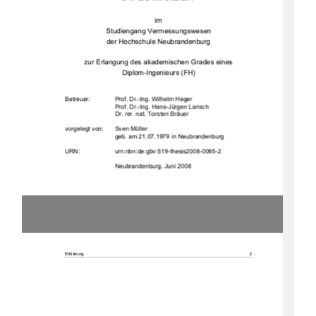
im  
Studiengang Vermessungswesen 
der Hochschule Neubrandenburg 
zur Erlangung des akademischen Grades eines  
Diplom-Ingenieurs (FH) 
Betreuer:  
Prof. Dr.-Ing. Wilhelm Heger 
Prof. Dr.-Ing. Hans-Jürgen Larisch 
Dr. rer. nat. Torsten Bräuer 
vorgelegt von: 
Sven Müller
geb. am 21.07.1979 in Neubrandenburg 
URN:                    urn:nbn:de:gbv:519-thesis2008-0065-2                    
                             Neubrandenburg,                             Juni                             2008                             
Erklärung 
2 
Erklärung 