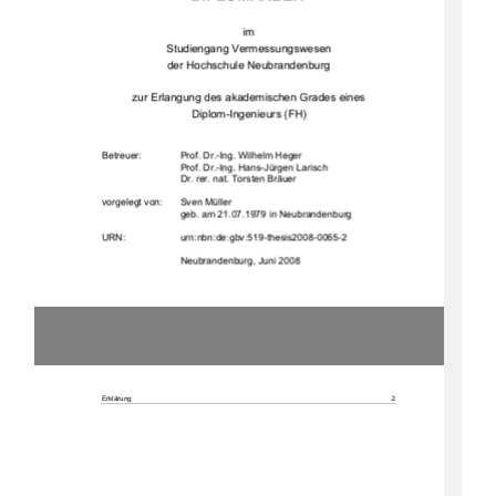
im  
Studiengang Vermessungswesen 
der Hochschule Neubrandenburg 
zur Erlangung des akademischen Grades eines  
Diplom-Ingenieurs (FH) 
Betreuer:  
Prof. Dr.-Ing. Wilhelm Heger 
Prof. Dr.-Ing. Hans-Jürgen Larisch 
Dr. rer. nat. Torsten Bräuer 
vorgelegt von: 
Sven Müller
geb. am 21.07.1979 in Neubrandenburg 
URN:                    urn:nbn:de:gbv:519-thesis2008-0065-2                    
                             Neubrandenburg,                             Juni                             2008                             
Erklärung 
2 
Erklärung 