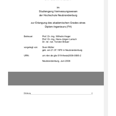
im  
Studiengang Vermessungswesen 
der Hochschule Neubrandenburg 
zur Erlangung des akademischen Grades eines  
Diplom-Ingenieurs (FH) 
Betreuer:  
Prof. Dr.-Ing. Wilhelm Heger 
Prof. Dr.-Ing. Hans-Jürgen Larisch 
Dr. rer. nat. Torsten Bräuer 
vorgelegt von: 
Sven Müller
geb. am 21.07.1979 in Neubrandenburg 
URN:                    urn:nbn:de:gbv:519-thesis2008-0065-2                    
                             Neubrandenburg,                             Juni                             2008                             
Erklärung 
2 
Erklärung 