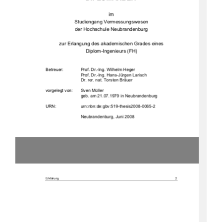
im  
Studiengang Vermessungswesen 
der Hochschule Neubrandenburg 
zur Erlangung des akademischen Grades eines  
Diplom-Ingenieurs (FH) 
Betreuer:  
Prof. Dr.-Ing. Wilhelm Heger 
Prof. Dr.-Ing. Hans-Jürgen Larisch 
Dr. rer. nat. Torsten Bräuer 
vorgelegt von: 
Sven Müller
geb. am 21.07.1979 in Neubrandenburg 
URN:                    urn:nbn:de:gbv:519-thesis2008-0065-2                    
                             Neubrandenburg,                             Juni                             2008                             
Erklärung 
2 
Erklärung 