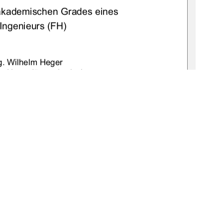
akademischen Grades eines  
Ingenieurs (FH) 
ng. Wilhelm Heger 
ng. Hans-Jürgen Larisch 
. Torsten Bräuer 
r
.07.1979 in Neubrandenburg 
:gbv:519-thesis2008-0065-2                    
         Juni                             2008                             