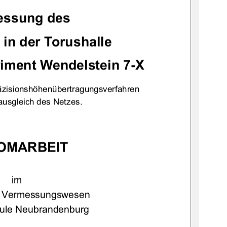
ssung des  
in der Torushalle 
iment Wendelstein 7-X 
äzisionshöhenübertragungsverfahren 
usgleich des Netzes. 
OMARBEIT
im  
g Vermessungswesen 
ule Neubrandenburg 