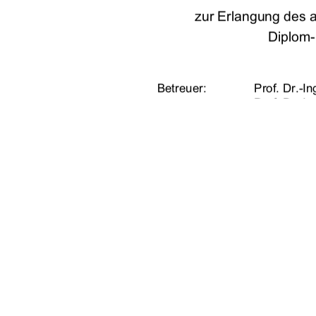
zur Erlangung des 
Diplom-
Betreuer:  
Prof. Dr.-I
Prof. Dr.-I
Dr. rer. nat
vorgelegt von: 
Sven Mülle
geb. am 21
URN:                    urn:nbn:de
                             Neubrandenburg,                    