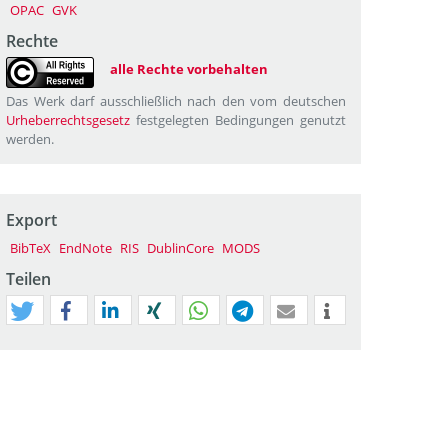
OPAC
GVK
Rechte
alle Rechte vorbehalten
Das Werk darf ausschließlich nach den vom deutschen
Urheberrechtsgesetz
festgelegten Bedingungen genutzt
werden.
Export
BibTeX
EndNote
RIS
DublinCore
MODS
Teilen
tweet
teilen
mitteilen
teilen
teilen
teilen
mail