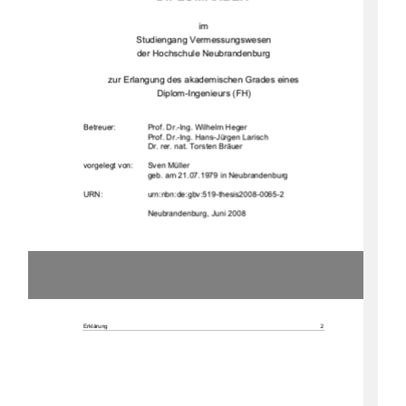
im  
Studiengang Vermessungswesen 
der Hochschule Neubrandenburg 
zur Erlangung des akademischen Grades eines  
Diplom-Ingenieurs (FH) 
Betreuer:  
Prof. Dr.-Ing. Wilhelm Heger 
Prof. Dr.-Ing. Hans-Jürgen Larisch 
Dr. rer. nat. Torsten Bräuer 
vorgelegt von: 
Sven Müller
geb. am 21.07.1979 in Neubrandenburg 
URN:                    urn:nbn:de:gbv:519-thesis2008-0065-2                    
                             Neubrandenburg,                             Juni                             2008                             
Erklärung 
2 
Erklärung 