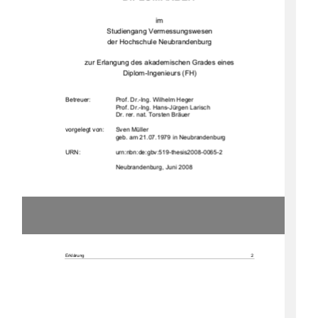
im  
Studiengang Vermessungswesen 
der Hochschule Neubrandenburg 
zur Erlangung des akademischen Grades eines  
Diplom-Ingenieurs (FH) 
Betreuer:  
Prof. Dr.-Ing. Wilhelm Heger 
Prof. Dr.-Ing. Hans-Jürgen Larisch 
Dr. rer. nat. Torsten Bräuer 
vorgelegt von: 
Sven Müller
geb. am 21.07.1979 in Neubrandenburg 
URN:                    urn:nbn:de:gbv:519-thesis2008-0065-2                    
                             Neubrandenburg,                             Juni                             2008                             
Erklärung 
2 
Erklärung 