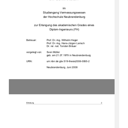
im  
Studiengang Vermessungswesen 
der Hochschule Neubrandenburg 
zur Erlangung des akademischen Grades eines  
Diplom-Ingenieurs (FH) 
Betreuer:  
Prof. Dr.-Ing. Wilhelm Heger 
Prof. Dr.-Ing. Hans-Jürgen Larisch 
Dr. rer. nat. Torsten Bräuer 
vorgelegt von: 
Sven Müller
geb. am 21.07.1979 in Neubrandenburg 
URN:                    urn:nbn:de:gbv:519-thesis2008-0065-2                    
                             Neubrandenburg,                             Juni                             2008                             
Erklärung 
2 
Erklärung 