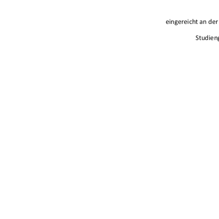
eingereichtande
Studien
A
urn:nbn:de:g
91%