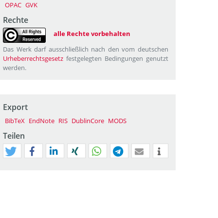
OPAC
GVK
Rechte
alle Rechte vorbehalten
Das Werk darf ausschließlich nach den vom deutschen
Urheberrechtsgesetz
festgelegten Bedingungen genutzt
werden.
Export
BibTeX
EndNote
RIS
DublinCore
MODS
Teilen
tweet
teilen
mitteilen
teilen
teilen
teilen
mail