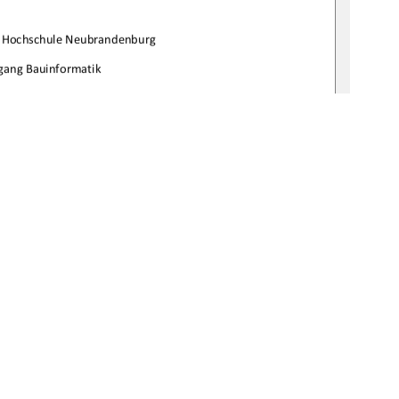

rHochschuleNeubrandenburg
gangBauinformatik

bgabetermin:
14.05.2008
URN:
bv:519thesis200800556 
1
0 °