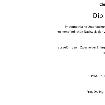
Cl
Dip
PhotometrischeUntersuchun
hochempfindlichenNachweisder
ausgeführtzumZweckederErlan
In
Prof.Dr.
Prof.Dr.In