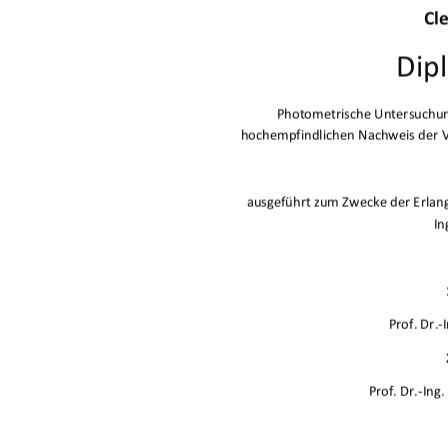
Cl
Dip
PhotometrischeUntersuchun
hochempfindlichenNachweisder
ausgeführtzumZweckederErlan
In
Prof.Dr.
Prof.Dr.In