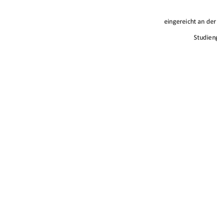
eingereichtande
Studien
A
urn:nbn:de:g
91%