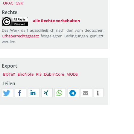
OPAC
GVK
Rechte
alle Rechte vorbehalten
Das Werk darf ausschließlich nach den vom deutschen
Urheberrechtsgesetz
festgelegten Bedingungen genutzt
werden.
Export
BibTeX
EndNote
RIS
DublinCore
MODS
Teilen
tweet
teilen
mitteilen
teilen
teilen
teilen
mail