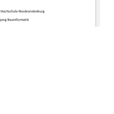

rHochschuleNeubrandenburg
gangBauinformatik

bgabetermin:
14.05.2008
URN:
bv:519thesis200800556 
1
0 °