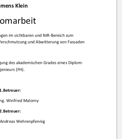
emensKlein

lomarbeit
genimsichtbarenundNIRBereichzum
VerschmutzungundAbwitterungvonFassaden

gungdesakademischenGradeseinesDiplom
genieurs(FH).

1.Betreuer:
Ing.WinfriedMalorny
2.Betreuer:
g.AndreasWehrenpfennig
