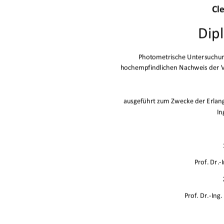
Cl
Dip
PhotometrischeUntersuchun
hochempfindlichenNachweisder
ausgeführtzumZweckederErlan
In
Prof.Dr.
Prof.Dr.In