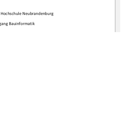

rHochschuleNeubrandenburg
gangBauinformatik

bgabetermin:
14.05.2008
URN:
bv:519thesis200800556 
1
0 °