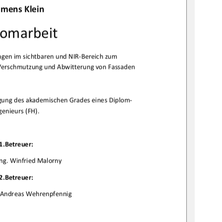
emensKlein

lomarbeit
genimsichtbarenundNIRBereichzum
VerschmutzungundAbwitterungvonFassaden

gungdesakademischenGradeseinesDiplom
genieurs(FH).

1.Betreuer:
Ing.WinfriedMalorny
2.Betreuer:
g.AndreasWehrenpfennig
