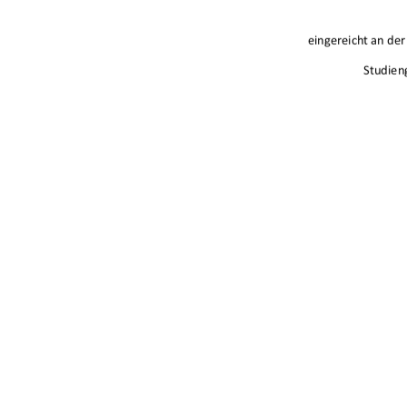
eingereichtande
Studien
A
urn:nbn:de:g
91%