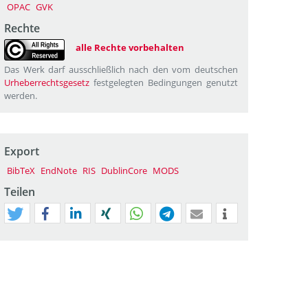
OPAC
GVK
Rechte
alle Rechte vorbehalten
Das Werk darf ausschließlich nach den vom deutschen
Urheberrechtsgesetz
festgelegten Bedingungen genutzt
werden.
Export
BibTeX
EndNote
RIS
DublinCore
MODS
Teilen
tweet
teilen
mitteilen
teilen
teilen
teilen
mail