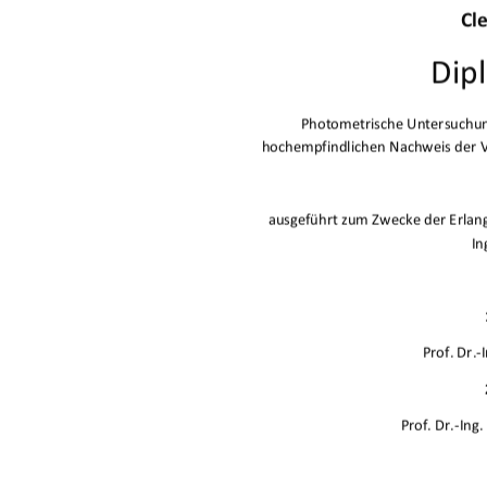
Cl
Dip
PhotometrischeUntersuchun
hochempfindlichenNachweisder
ausgeführtzumZweckederErlan
In
Prof.Dr.
Prof.Dr.In