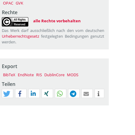
OPAC
GVK
Rechte
alle Rechte vorbehalten
Das Werk darf ausschließlich nach den vom deutschen
Urheberrechtsgesetz
festgelegten Bedingungen genutzt
werden.
Export
BibTeX
EndNote
RIS
DublinCore
MODS
Teilen
tweet
teilen
mitteilen
teilen
teilen
teilen
mail