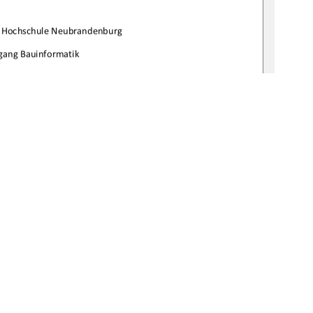

rHochschuleNeubrandenburg
gangBauinformatik

bgabetermin:
14.05.2008
URN:
bv:519thesis200800556 
1
0 °