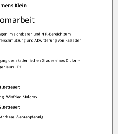
emensKlein

lomarbeit
genimsichtbarenundNIRBereichzum
VerschmutzungundAbwitterungvonFassaden

gungdesakademischenGradeseinesDiplom
genieurs(FH).

1.Betreuer:
Ing.WinfriedMalorny
2.Betreuer:
g.AndreasWehrenpfennig
