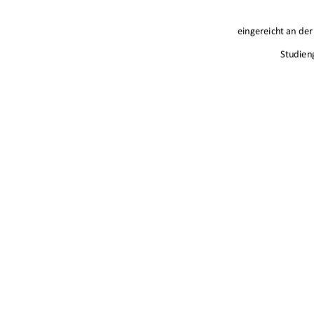
eingereichtande
Studien
A
urn:nbn:de:g
91%