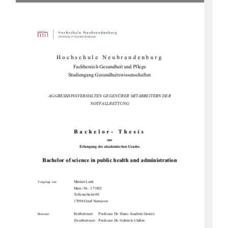
Hochschule Neubrandenburg 
Fachbereich Gesundheit und Pflege 
Studiengang Gesundheitswissenschaften 
AGGRESSIONSVERHALTEN GEGENÜBER MITARBEITERN DER 
NOTFALLRETTUNG
Bachelor- Thesis 
zur 
Erlangung des akademischen Grades 
Bachelor of science in public health and administration
                  Marian                  Lenk                  
Vorgelegt von:
Matr.-Nr.: 171002
                                      Tollenseheim                                      08
17094 Groß Nemerow 
Erstbetreuer:     Professor Dr. Hans- Joachim Goetze 
Betreuer:
Zweitbetreuer:  Professor Dr. Gabriele Claßen 