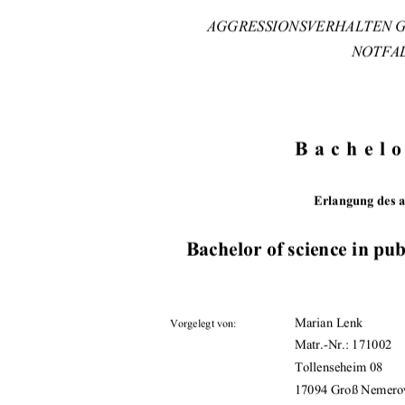
AGGRESSIONSVERHALTEN G
NOTFA
Bachelo
Erlangung des 
Bachelor of science in pu
                  Marian                  Lenk            
Vorgelegt von:
Matr.-Nr.: 171002
                                      Tollenseheim                                      08
17094 Groß Nemero