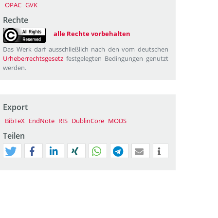
OPAC
GVK
Rechte
alle Rechte vorbehalten
Das Werk darf ausschließlich nach den vom deutschen
Urheberrechtsgesetz
festgelegten Bedingungen genutzt
werden.
Export
BibTeX
EndNote
RIS
DublinCore
MODS
Teilen
tweet
teilen
mitteilen
teilen
teilen
teilen
mail