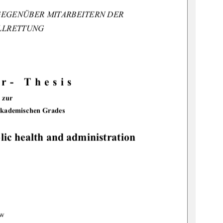
EGENÜBER MITARBEITERN DER 
LLRETTUNG
r- Thesis 
zur 
akademischen Grades 
blic health and administration
      
w 