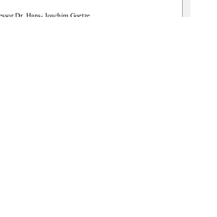
ofessor Dr. Hans- Joachim Goetze 
essor Dr. Gabriele Claßen 
8-0079-3
1
0 °
Weitere Informationen
E