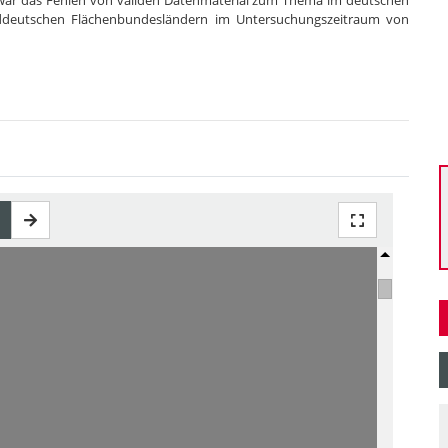
 war das Fehlen von validen Datenmaterial zum Thema im deutschen
rddeutschen Flächenbundesländern im Untersuchungszeitraum von