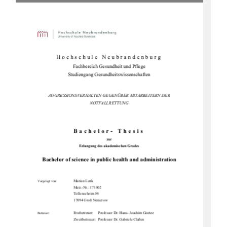
Hochschule Neubrandenburg 
Fachbereich Gesundheit und Pflege 
Studiengang Gesundheitswissenschaften 
AGGRESSIONSVERHALTEN GEGENÜBER MITARBEITERN DER 
NOTFALLRETTUNG
Bachelor- Thesis 
zur 
Erlangung des akademischen Grades 
Bachelor of science in public health and administration
                  Marian                  Lenk                  
Vorgelegt von:
Matr.-Nr.: 171002
                                      Tollenseheim                                      08
17094 Groß Nemerow 
Erstbetreuer:     Professor Dr. Hans- Joachim Goetze 
Betreuer:
Zweitbetreuer:  Professor Dr. Gabriele Claßen 