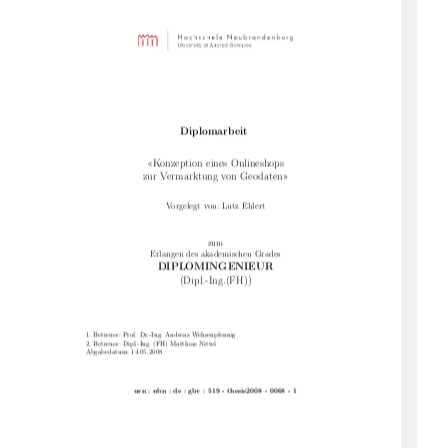
Diplomarbeit
«Konzeption eines Onlineshops
zur Vermarktung von Geodaten»
Vorgelegt von: Lutz Ehlert
zum
Erlangen des akademischen Grades
DIPLOMINGENIEUR
(Dipl.-Ing.(FH))
1. Betreuer: Prof. Dr.-Ing. Andreas Wehrenpfennig
2. Betreuer: Dipl.-Ing. (FH) Matthias Nittel
Abgabedatum: 14.05.2008
urn : nbn : de : gbv : 519 - thesis2008 - 0068 - 1