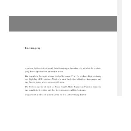
Danksagung
An dieser Stelle möchte ich mich bei all denjenigen bedanken, die mich bei der Anferti-
gung dieser Diplomarbeit unterstützt haben.
Ein besonderer Dank gilt meinen beiden Betreuern, Prof. Dr. Andreas Wehrenpfennig
und Dipl.-Ing. (FH) Matthias Nittel, die mich durch ihre hilfreichen Anregungen und
ihre Geduld immer wieder unterstützt haben.
Des Weiteren möchte ich mich bei Andre Brandt, Mirko Jahnke und Christian Janne für
ihre inhaltliche Korrektur und ihre Verbesserungsvorschläge bedanken.
Nicht zuletzt möchte ich meinen Eltern für ihre Unterstützung danken.