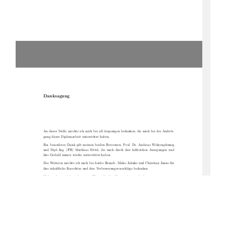
Danksagung
An dieser Stelle möchte ich mich bei all denjenigen bedanken, die mich bei der Anferti-
gung dieser Diplomarbeit unterstützt haben.
Ein besonderer Dank gilt meinen beiden Betreuern, Prof. Dr. Andreas Wehrenpfennig
und Dipl.-Ing. (FH) Matthias Nittel, die mich durch ihre hilfreichen Anregungen und
ihre Geduld immer wieder unterstützt haben.
Des Weiteren möchte ich mich bei Andre Brandt, Mirko Jahnke und Christian Janne für
ihre inhaltliche Korrektur und ihre Verbesserungsvorschläge bedanken.
Nicht zuletzt möchte ich meinen Eltern für ihre Unterstützung danken.