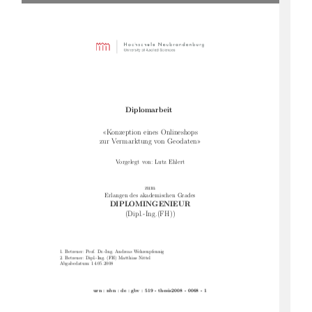
Diplomarbeit
«Konzeption eines Onlineshops
zur Vermarktung von Geodaten»
Vorgelegt von: Lutz Ehlert
zum
Erlangen des akademischen Grades
DIPLOMINGENIEUR
(Dipl.-Ing.(FH))
1. Betreuer: Prof. Dr.-Ing. Andreas Wehrenpfennig
2. Betreuer: Dipl.-Ing. (FH) Matthias Nittel
Abgabedatum: 14.05.2008
urn : nbn : de : gbv : 519 - thesis2008 - 0068 - 1