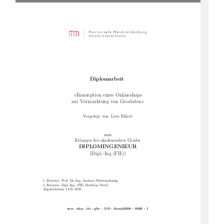
Diplomarbeit
«Konzeption eines Onlineshops
zur Vermarktung von Geodaten»
Vorgelegt von: Lutz Ehlert
zum
Erlangen des akademischen Grades
DIPLOMINGENIEUR
(Dipl.-Ing.(FH))
1. Betreuer: Prof. Dr.-Ing. Andreas Wehrenpfennig
2. Betreuer: Dipl.-Ing. (FH) Matthias Nittel
Abgabedatum: 14.05.2008
urn : nbn : de : gbv : 519 - thesis2008 - 0068 - 1