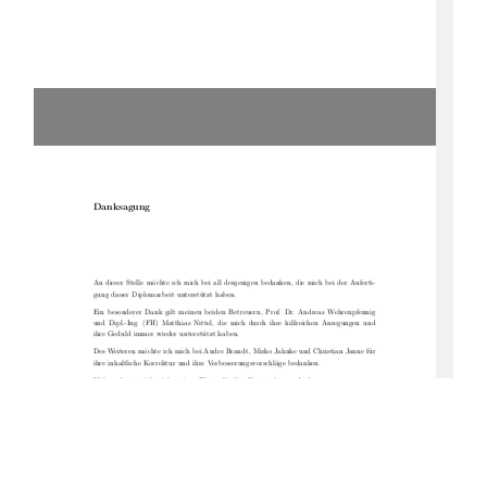
Danksagung
An dieser Stelle möchte ich mich bei all denjenigen bedanken, die mich bei der Anferti-
gung dieser Diplomarbeit unterstützt haben.
Ein besonderer Dank gilt meinen beiden Betreuern, Prof. Dr. Andreas Wehrenpfennig
und Dipl.-Ing. (FH) Matthias Nittel, die mich durch ihre hilfreichen Anregungen und
ihre Geduld immer wieder unterstützt haben.
Des Weiteren möchte ich mich bei Andre Brandt, Mirko Jahnke und Christian Janne für
ihre inhaltliche Korrektur und ihre Verbesserungsvorschläge bedanken.
Nicht zuletzt möchte ich meinen Eltern für ihre Unterstützung danken.