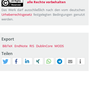
alle Rechte vorbehalten
Das Werk darf ausschließlich nach den vom deutschen
Urheberrechtsgesetz
festgelegten Bedingungen genutzt
werden.
Export
BibTeX
EndNote
RIS
DublinCore
MODS
Teilen
tweet
teilen
mitteilen
teilen
teilen
teilen
mail