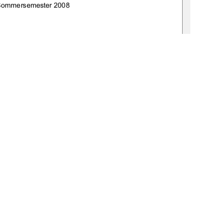
Sommersemester 2008 
:de:gbv:519-thesis2008-0009-9 
: Frau Ass. jur. Britta Tammen 
: Frau Prof. Dr. phil. Sigrid Haselmann
1
0 °