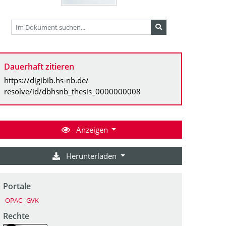
Dauerhaft zitieren
https://digibib.hs-nb.de/
resolve/id/dbhsnb_thesis_0000000008
Anzeigen
Herunterladen
Portale
OPAC
GVK
Rechte