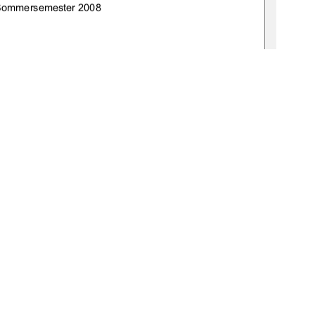
Sommersemester 2008 
:de:gbv:519-thesis2008-0009-9 
: Frau Ass. jur. Britta Tammen 
: Frau Prof. Dr. phil. Sigrid Haselmann
1
0 °