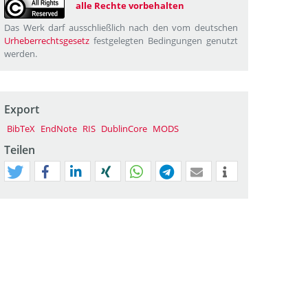
alle Rechte vorbehalten
Das Werk darf ausschließlich nach den vom deutschen
Urheberrechtsgesetz
festgelegten Bedingungen genutzt
werden.
Export
BibTeX
EndNote
RIS
DublinCore
MODS
Teilen
tweet
teilen
mitteilen
teilen
teilen
teilen
mail