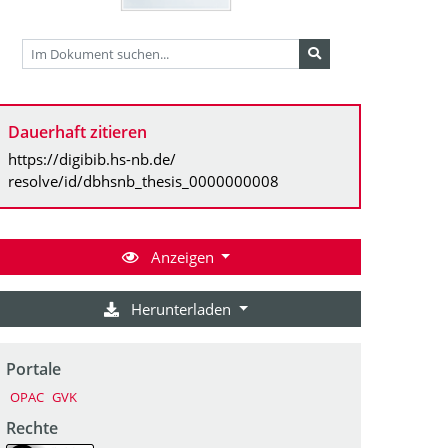
Dauerhaft zitieren
https://digibib.hs-nb.de/
resolve/id/dbhsnb_thesis_0000000008
Anzeigen
Herunterladen
Portale
OPAC
GVK
Rechte