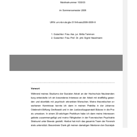
Matrikelnummer 153003 
im Sommersemester 2008 
URN: urn:nbn:de:gbv:519-thesis2008-0009-9 
1. Gutachter: Frau Ass. jur. Britta Tammen 
2. Gutachter: Frau Prof. Dr. phil. Sigrid Haselmann
_________________________________________________________________________ 
Vorwort 
Während  meines  Studiums  der  Sozialen  Arbeit  an  der  Hochschule  Neubranden-
burg  entwickelte  ich  ein  besonderes  Interesse  an  der  Arbeit  mit  straffällig  gewor-
den  und  ebenfalls  mit  psychisch  erkrankten  Menschen.  Meine  theoretischen  er-
worbenen  Kenntnisse  konnte  ich  dann  in  meinen  Praktika  in  der  Johanna-
Odebrecht-Stiftung Greifswald und in der Justizvollzugsanstalt Bützow in die Pra-
xis umsetzen. In einem 20-wöchigen Praktikum habe ich dann meine Interessen-
gebiete  zusammengefügt  und  meine  Fähigkeiten  in  der  Forensischen  Psychiatrie  
Stralsund unter Beweis gestellt. Hierbei hat mich das gesamte Team der Forensik 
stets unterstützt. Besonderer Dank gilt meinen damaligen Mentoren den Sozialpä-
dagogen Herrn Frank Leeder und Herrn Andreas Hanke, die mich in alle anfallen-
den  Aufgaben  des  Klinikalltags  mit  einbezogen  haben  und  mir  in  meiner  Arbeit  