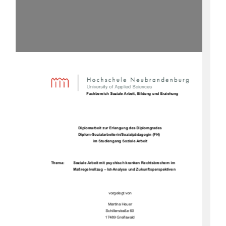
                                  Fachbereich Soziale Arbeit, Bildung und Erziehung 
Diplomarbeit zur Erlangung des Diplomgrades 
                          Diplom-Sozialarbeiterin/Sozialpädagogin (FH) 
im Studiengang Soziale Arbeit 
Thema: 
Soziale Arbeit mit psychisch kranken Rechtsbrechern im 
Maßregelvollzug – Ist-Analyse und Zukunftsperspektiven 
vorgelegt von 
Martina Heuer 
Schillerstraße 60  
17489 Greifswald 